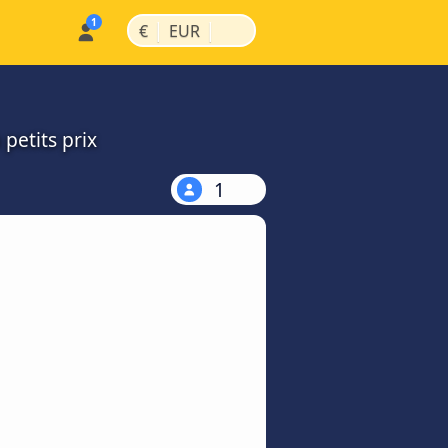
|
|
€
EUR
petits prix
1