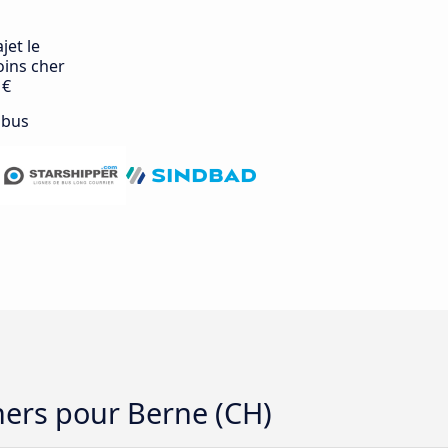
jet le
ins cher
 €
 bus
chers pour Berne (CH)