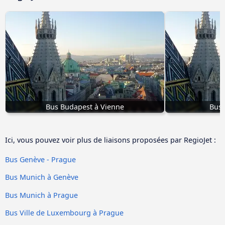
Bus Budapest à Vienne
Bus 
Ici, vous pouvez voir plus de liaisons proposées par RegioJet :
Bus Genève - Prague
Bus Munich à Genève
Bus Munich à Prague
Bus Ville de Luxembourg à Prague