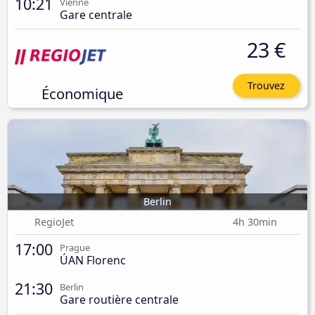
10:21
Vienne
Gare centrale
23 €
Trouvez
Économique
Berlin
RegioJet
4h 30min
17:00
Prague
ÚAN Florenc
21:30
Berlin
Gare routière centrale