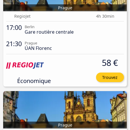
Prague
RegioJet
4h 30min
17:00
Berlin
Gare routière centrale
21:30
Prague
ÚAN Florenc
58 €
Trouvez
Économique
Prague