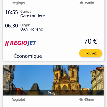
RegioJet
13h 35min
16:55
Genève
Gare routière
06:30
Prague
ÚAN Florenc
70 €
Trouvez
Économique
Prague
RegioJet
4h 45min