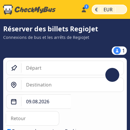
|
|
€
EUR
Réserver des billets RegioJet
Connexions de bus et les arrêts de RegioJet
1