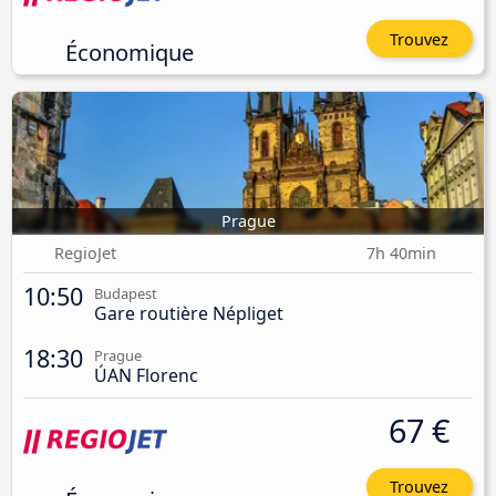
Trouvez
Économique
Prague
RegioJet
7h 40min
10:50
Budapest
Gare routière Népliget
18:30
Prague
ÚAN Florenc
67 €
Trouvez