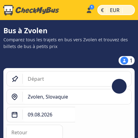
|
|
€
EUR
Bus à Zvolen
Comparez tous les trajets en bus vers Zvolen et trouvez des
billets de bus à petits prix
1