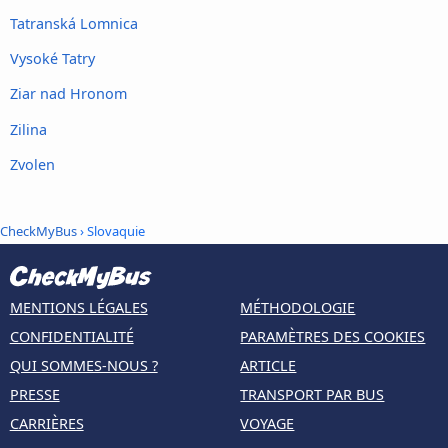
Tatranská Lomnica
Vysoké Tatry
Ziar nad Hronom
Zilina
Zvolen
CheckMyBus
› Slovaquie
MENTIONS LÉGALES
MÉTHODOLOGIE
CONFIDENTIALITÉ
PARAMÈTRES DES COOKIES
QUI SOMMES-NOUS ?
ARTICLE
PRESSE
TRANSPORT PAR BUS
CARRIÈRES
VOYAGE