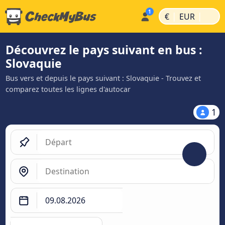
|
|
€
EUR
Découvrez le pays suivant en bus :
Slovaquie
Bus vers et depuis le pays suivant : Slovaquie - Trouvez et
comparez toutes les lignes d'autocar
1