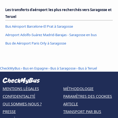
Les transferts d'aéroport les plus recherchés vers Saragosse et
Teruel
Bus Aéroport Barcelone-El Prat à Saragosse
Aéroport Adolfo-Suárez Madrid-Barajas - Saragosse en bus
Bus de Aéroport Paris Orly à Saragosse
CheckMyBus
›
Bus en Espagne
›
Bus à Saragosse
›
Bus à Teruel
MENTIONS LÉGALES
MÉTHODOLOGIE
CONFIDENTIALITÉ
PARAMÈTRES DES COOKIES
QUI SOMMES-NOUS ?
ARTICLE
PRESSE
TRANSPORT PAR BUS