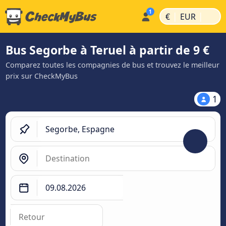
|
|
€
EUR
Bus Segorbe à Teruel à partir de 9 €
Comparez toutes les compagnies de bus et trouvez le meilleur
prix sur CheckMyBus
1