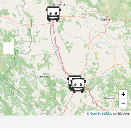
+
−
©
OpenStreetMap
contributors