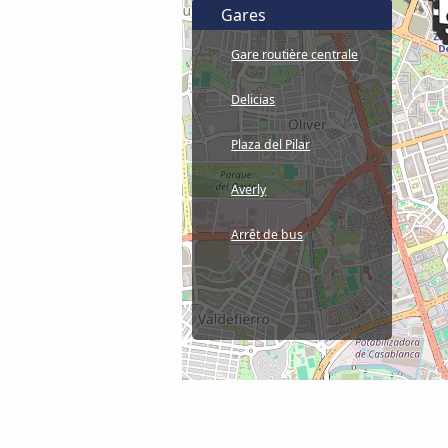
Gares
Gare routière centrale
Delicias
Plaza del Pilar
Averly
Arrêt de bus