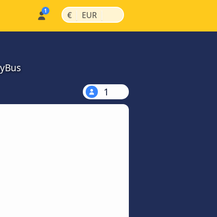
|
|
€
EUR
MyBus
1