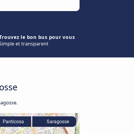
Trouvez le bon bus pour vous
Simple et transparent
gosse
ragosse.
Panticosa
Saragosse