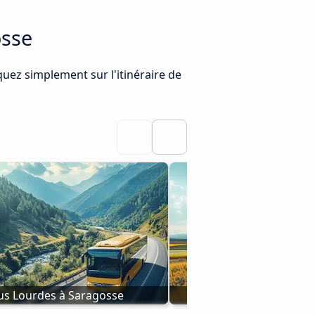
osse
quez simplement sur l'itinéraire de
us Lourdes à Saragosse
Bus Daroca à Sar