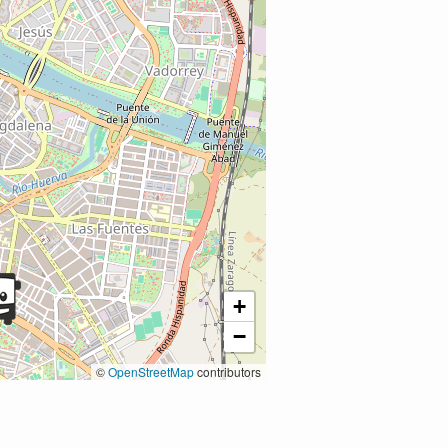
+
−
©
OpenStreetMap
contributors