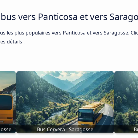
e bus vers Panticosa et vers Sarag
bus les plus populaires vers Panticosa et vers Saragosse. Cli
es détails !
gosse
Bus Cervera - Saragosse
B