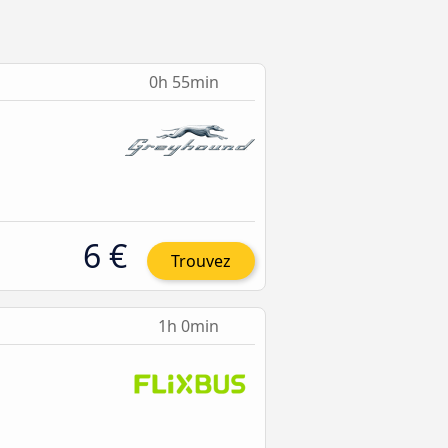
0h 55min
6 €
Trouvez
1h 0min