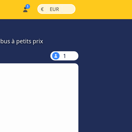
|
|
€
EUR
bus à petits prix
1