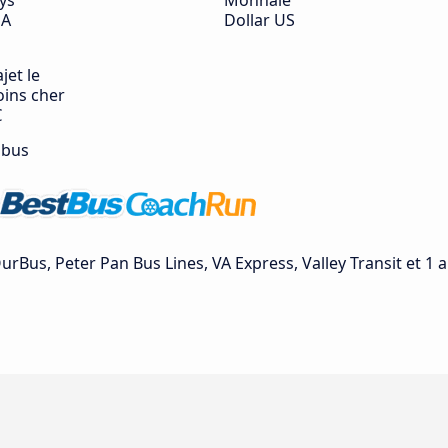
ys
Monnaie
SA
Dollar US
jet le
ins cher
€
 bus
Bus, Peter Pan Bus Lines, VA Express, Valley Transit et 1 a