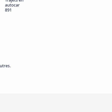
Trajets en
autocar
891
utres.