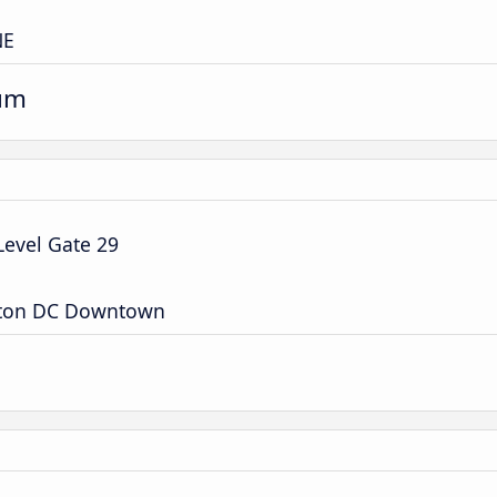
NE
um
Level Gate 29
gton DC Downtown