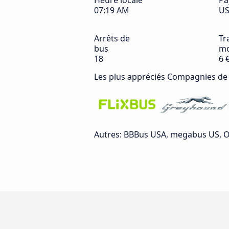
Heure locale
Pa
07:19 AM
U
Arrêts de
Tra
bus
mo
18
6 
Les plus appréciés Compagnies de
Autres: BBBus USA, megabus US, Our