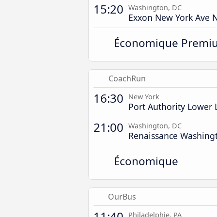
15:20
Washington, DC
Exxon New York Ave 
Économique Premi
CoachRun
16:30
New York
Port Authority Lower 
21:00
Washington, DC
Renaissance Washin
Économique
OurBus
11:40
Philadelphie, PA