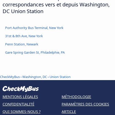
correspondances vers et depuis Washington,
DC Union Station
Port Authority Bus Terminal, New York
31st & 8th Ave, New York
Penn Station, Newark
Gare Spring Garden St, Philadelphie, PA
CheckMyBus
›
Washington, DC
› Union Station
MENTIONS LÉGALES
MÉTHODOLOGIE
CONFIDENTIALITÉ
PARAMÈTRES DES COOKIES
QUI SOMMES-NOUS ?
ARTICLE