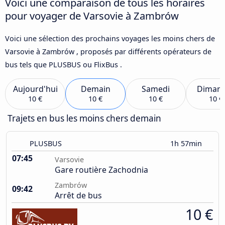
Voici une comparaison de tous les horaires
pour voyager de Varsovie à Zambrów
Voici une sélection des prochains voyages les moins chers de
Varsovie à Zambrów , proposés par différents opérateurs de
bus tels que PLUSBUS ou FlixBus .
Aujourd'hui
Demain
Samedi
Diman
10 €
10 €
10 €
10 €
Trajets en bus les moins chers demain
PLUSBUS
1h 57min
07:45
Varsovie
Gare routière Zachodnia
Zambrów
09:42
Arrêt de bus
10 €