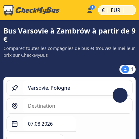
|
|
€
EUR
Bus Varsovie à Zambrów à partir de 9
€
Comparez toutes les compagnies de bus et trouvez le meilleur
prix sur CheckMyBus
1