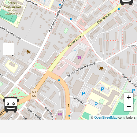
+
−
©
OpenStreetMap
contributors