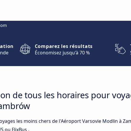
.com
nation
Comparez les résultats
onde
Économisez jusqu'à 70 %
on de tous les horaires pour voya
Zambrów
voyages les moins chers de l'Aéroport Varsovie Modlin à Za
 ou FlixBus .