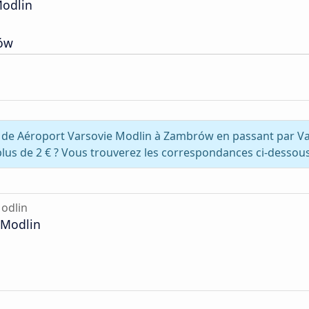
Modlin
rów
z de Aéroport Varsovie Modlin à Zambrów en passant par V
plus de 2 € ? Vous trouverez les correspondances ci-dessous
odlin
 Modlin