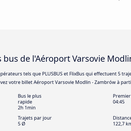
s bus de l'Aéroport Varsovie Mod
opérateurs tels que PLUSBUS et FlixBus qui effectuent 5 traj
ez votre billet Aéroport Varsovie Modlin - Zambrów à partir
Bus le plus
Premier
rapide
04:45
2h 1min
Trajets par jour
Distanc
5 Ø
122,7 k