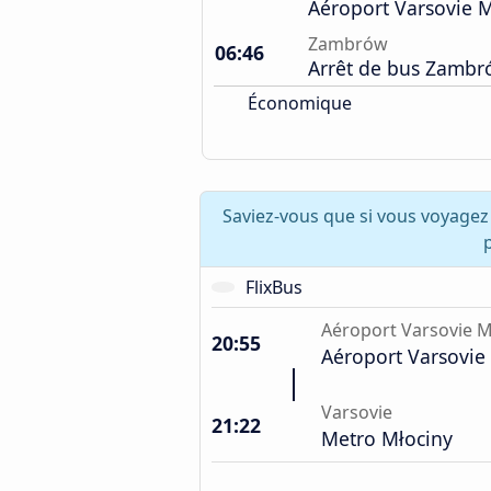
Aéroport Varsovie 
Zambrów
06:46
Arrêt de bus Zamb
Économique
Saviez-vous que si vous voyage
FlixBus
Aéroport Varsovie M
20:55
Aéroport Varsovie
Varsovie
21:22
Metro Młociny