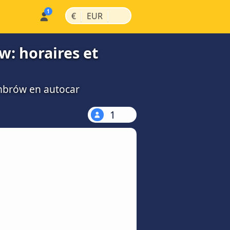
|
|
€
EUR
w: horaires et
ambrów en autocar
1