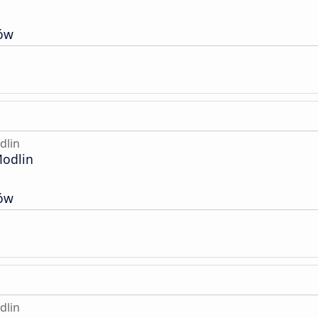
rów
dlin
Modlin
rów
dlin