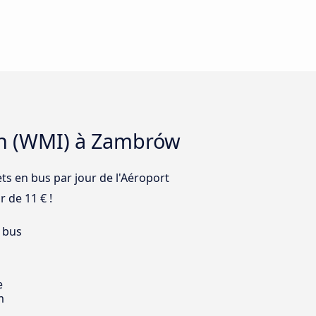
lin (WMI) à Zambrów
ets en bus par jour de l'Aéroport
 de 11 € !
 bus
e
m