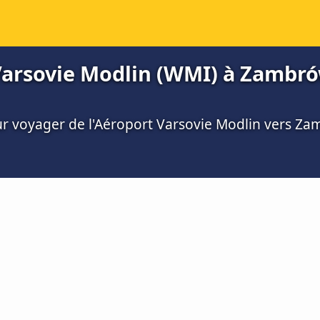
Varsovie Modlin (WMI) à Zambró
our voyager de l'Aéroport Varsovie Modlin vers Z