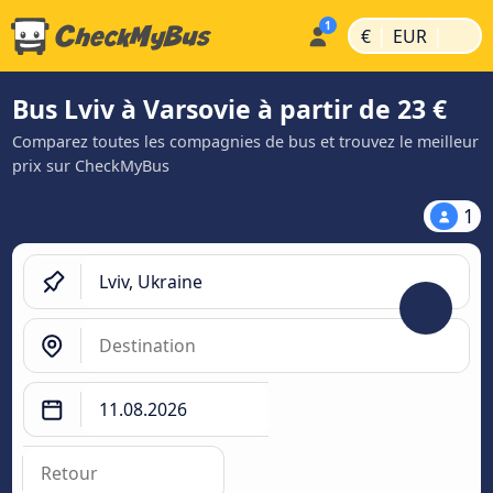
|
|
€
EUR
Bus Lviv à Varsovie à partir de 23 €
Comparez toutes les compagnies de bus et trouvez le meilleur
prix sur CheckMyBus
1