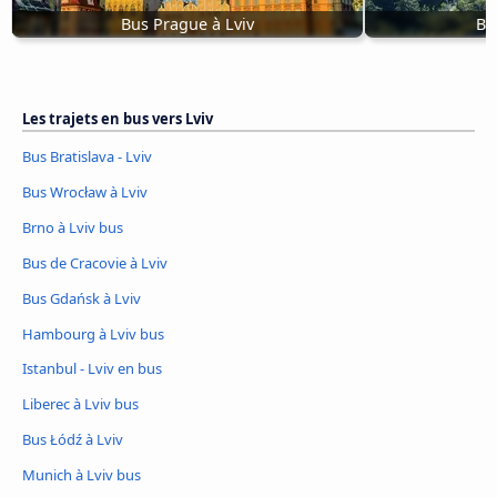
Bus Prague à Lviv
Bus
Les trajets en bus vers Lviv
Bus Bratislava - Lviv
Bus Wrocław à Lviv
Brno à Lviv bus
Bus de Cracovie à Lviv
Bus Gdańsk à Lviv
Hambourg à Lviv bus
Istanbul - Lviv en bus
Liberec à Lviv bus
Bus Łódź à Lviv
Munich à Lviv bus