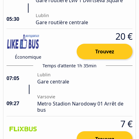
Gare routière Lviv 1 Dvirtseva Square
Lublin
05:30
Gare routière centrale
20 €
Trouvez
Économique
Temps d'attente 1h 35min
Lublin
07:05
Gare centrale
Varsovie
09:27
Metro Stadion Narodowy 01 Arrêt de
bus
7 €
Trouvez