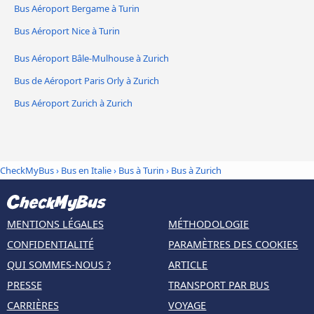
Bus Aéroport Bergame à Turin
Bus Aéroport Nice à Turin
Bus Aéroport Bâle-Mulhouse à Zurich
Bus de Aéroport Paris Orly à Zurich
Bus Aéroport Zurich à Zurich
CheckMyBus
›
Bus en Italie
›
Bus à Turin
›
Bus à Zurich
MENTIONS LÉGALES
MÉTHODOLOGIE
CONFIDENTIALITÉ
PARAMÈTRES DES COOKIES
QUI SOMMES-NOUS ?
ARTICLE
PRESSE
TRANSPORT PAR BUS
CARRIÈRES
VOYAGE