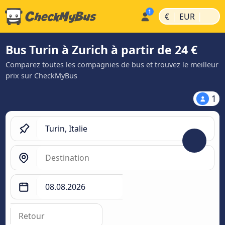
|
|
€
EUR
Bus Turin à Zurich à partir de 24 €
Comparez toutes les compagnies de bus et trouvez le meilleur
prix sur CheckMyBus
1