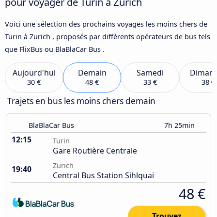
pour voyager de Turin à Zurich
Voici une sélection des prochains voyages les moins chers de
Turin à Zurich , proposés par différents opérateurs de bus tels
que FlixBus ou BlaBlaCar Bus .
Aujourd'hui
Demain
Samedi
Diman
30 €
48 €
33 €
38 €
Trajets en bus les moins chers demain
BlaBlaCar Bus
7h 25min
12:15
Turin
Gare Routière Centrale
Zurich
19:40
Central Bus Station Sihlquai
48 €
Trouvez