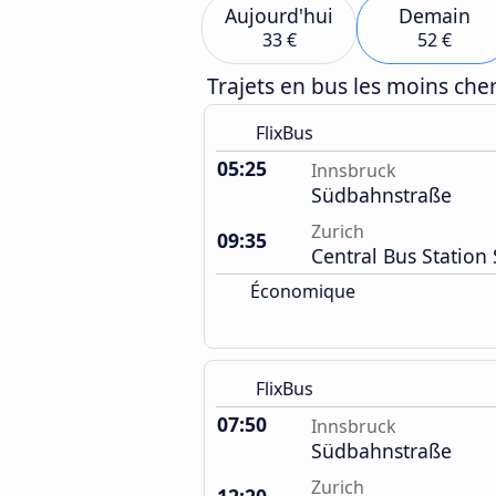
Aujourd'hui
Demain
33 €
52 €
Trajets en bus les moins ch
FlixBus
05:25
Innsbruck
Südbahnstraße
Zurich
09:35
Central Bus Station 
Économique
FlixBus
07:50
Innsbruck
Südbahnstraße
Zurich