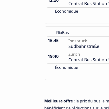
12:20
Central Bus Station 
Économique
FlixBus
15:45
Innsbruck
Südbahnstraße
Zurich
19:40
Central Bus Station 
Économique
Meilleure offre
: le prix du bus le
bénéficient de réductions sur le prix