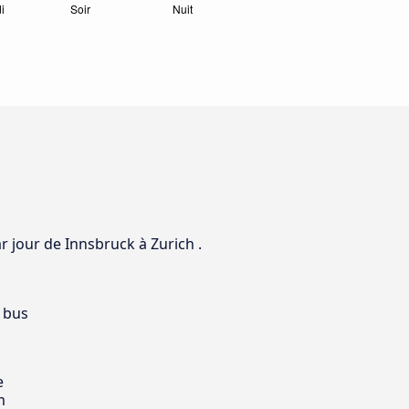
ar jour de Innsbruck à Zurich .
 bus
e
m