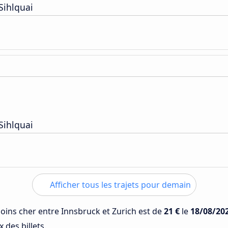
Sihlquai
Sihlquai
Afficher tous les trajets pour demain
 moins cher entre Innsbruck et Zurich est de
21 €
le
18/08/20
 des billets.