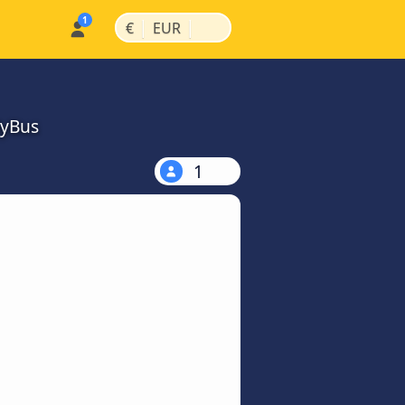
|
|
€
EUR
MyBus
1