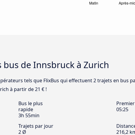
s bus de Innsbruck à Zurich
pérateurs tels que FlixBus qui effectuent 2 trajets en bus p
ich à partir de 21 € !
Bus le plus
Premier
rapide
05:25
3h 55min
Trajets par jour
Distanc
2 Ø
216,2 k