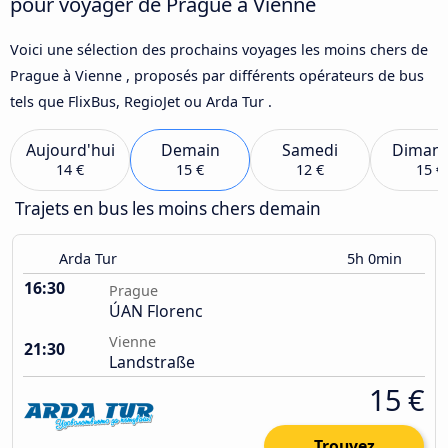
pour voyager de Prague à Vienne
Voici une sélection des prochains voyages les moins chers de
Prague à Vienne , proposés par différents opérateurs de bus
tels que FlixBus, RegioJet ou Arda Tur .
Aujourd'hui
Demain
Samedi
Diman
14 €
15 €
12 €
15 €
Trajets en bus les moins chers demain
Arda Tur
5h 0min
16:30
Prague
ÚAN Florenc
Vienne
21:30
Landstraße
15 €
Trouvez