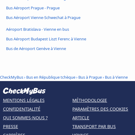
Bus Aéroport Prague - Prague
Bus Aéroport Vienne-Schwechat à Prague
Aéroport Bratislava - Vienne en bus
Bus Aéroport Budapest Liszt Ferenc à Vienne
Bus de Aéroport Genève à Vienne
CheckMyBus
›
Bus en République tchèque
›
Bus à Prague
›
Bus à Vienne
MENTIONS LÉGALES
MÉTHODOLOGIE
CONFIDENTIALITÉ
PARAMÈTRES DES COOKIES
QUI SOMMES-NOUS ?
ARTICLE
PRESSE
TRANSPORT PAR BUS