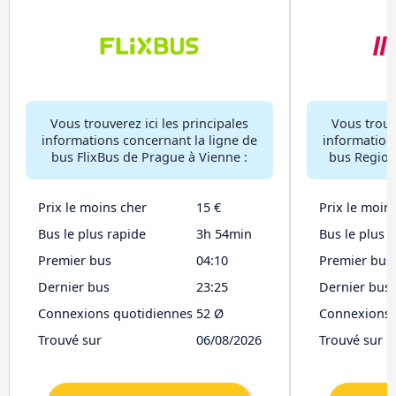
Vous trouverez ici les principales
Vous trouve
informations concernant la ligne de
information
bus FlixBus de Prague à Vienne :
bus RegioJ
Prix le moins cher
15 €
Prix le moin
Bus le plus rapide
3h 54min
Bus le plus 
Premier bus
04:10
Premier bus
Dernier bus
23:25
Dernier bus
Connexions quotidiennes
52 Ø
Connexions 
Trouvé sur
06/08/2026
Trouvé sur