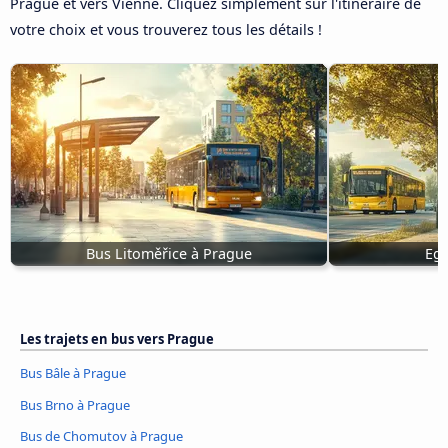
Prague et vers Vienne. Cliquez simplement sur l'itinéraire de
votre choix et vous trouverez tous les détails !
Bus Litoměřice à Prague
Egr
Les trajets en bus vers Prague
Bus Bâle à Prague
Bus Brno à Prague
Bus de Chomutov à Prague