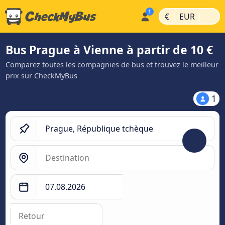
|
|
€
EUR
Bus Prague à Vienne à partir de 10 €
Comparez toutes les compagnies de bus et trouvez le meilleur
prix sur CheckMyBus
1