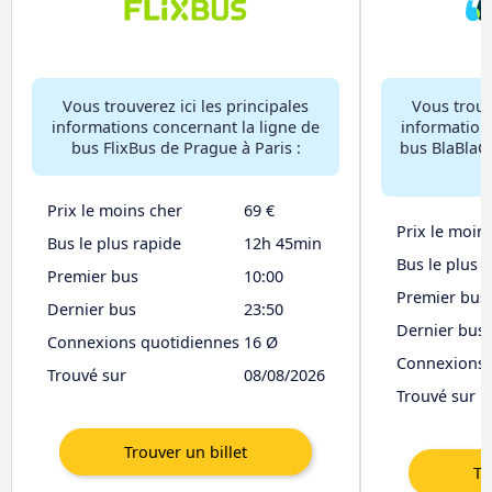
Vous trouverez ici les principales
Vous trouve
informations concernant la ligne de
information
bus FlixBus de Prague à Paris :
bus BlaBlaC
Prix le moins cher
69 €
Prix le moin
Bus le plus rapide
12h 45min
Bus le plus 
Premier bus
10:00
Premier bus
Dernier bus
23:50
Dernier bus
Connexions quotidiennes
16 Ø
Connexions 
Trouvé sur
08/08/2026
Trouvé sur