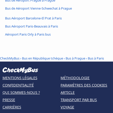
Bus de Aéroport Prague à Prague
Bus de Aéroport Vienne-Schwechat à Prague
Bus Aéroport Barcelone-El Prat à Paris
Bus Aéroport Paris-Beauvais à Paris
Aéroport Paris Orly à Paris bus
CheckMyBus
›
Bus en République tchèque
›
Bus à Prague
›
Bus à Paris
MENTIONS LÉGALES
MÉTHODOLOGIE
CONFIDENTIALITÉ
PARAMÈTRES DES COOKIES
QUI SOMMES-NOUS ?
ARTICLE
PRESSE
TRANSPORT PAR BUS
CARRIÈRES
VOYAGE