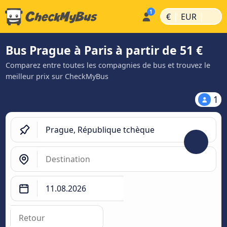
|
|
€
EUR
Bus Prague à Paris à partir de 51 €
Comparez entre toutes les compagnies de bus et trouvez le
meilleur prix sur CheckMyBus
1