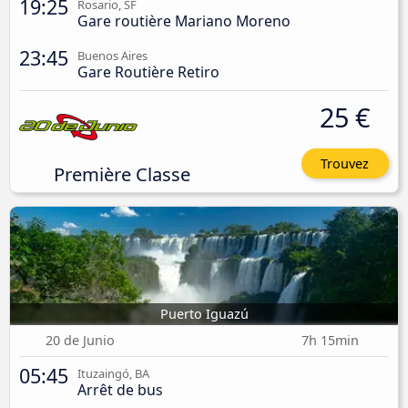
19:25
Rosario, SF
Gare routière Mariano Moreno
23:45
Buenos Aires
Gare Routière Retiro
25 €
Trouvez
Première Classe
Puerto Iguazú
20 de Junio
7h 15min
05:45
Ituzaingó, BA
Arrêt de bus