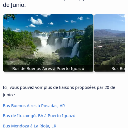
de Junio.
Bus de Buenos Aires à Puerto Iguazú
Bus Bue
Ici, vous pouvez voir plus de liaisons proposées par 20 de
Junio :
Bus Buenos Aires à Posadas, AR
Bus de Ituzaingó, BA à Puerto Iguazú
Bus Mendoza à La Rioja, LR