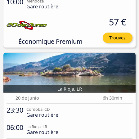
10:00
Mendoza
Gare routière
57 €
Trouvez
Économique Premium
La Rioja, LR
20 de Junio
6h 30min
23:30
Córdoba, CD
Gare routière
06:00
La Rioja, LR
Gare routière