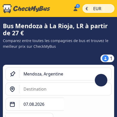
|
|
€
EUR
Bus Mendoza à La Rioja, LR à partir
de 27 €
Comparez entre toutes les compagnies de bus et trouvez le
meilleur prix sur CheckMyBus
1