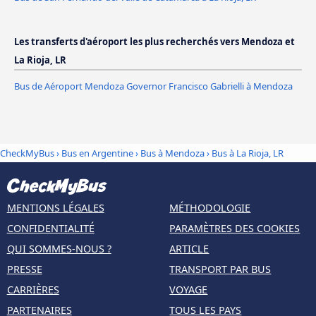
Les transferts d'aéroport les plus recherchés vers Mendoza et
La Rioja, LR
Bus de Aéroport Mendoza Governor Francisco Gabrielli à Mendoza
CheckMyBus
›
Bus en Argentine
›
Bus à Mendoza
›
Bus à La Rioja, LR
MENTIONS LÉGALES
MÉTHODOLOGIE
CONFIDENTIALITÉ
PARAMÈTRES DES COOKIES
QUI SOMMES-NOUS ?
ARTICLE
PRESSE
TRANSPORT PAR BUS
CARRIÈRES
VOYAGE
PARTENAIRES
TOUS LES PAYS