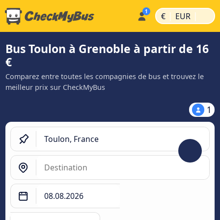
|
|
€
EUR
Bus Toulon à Grenoble à partir de 16
€
Comparez entre toutes les compagnies de bus et trouvez le
meilleur prix sur CheckMyBus
1