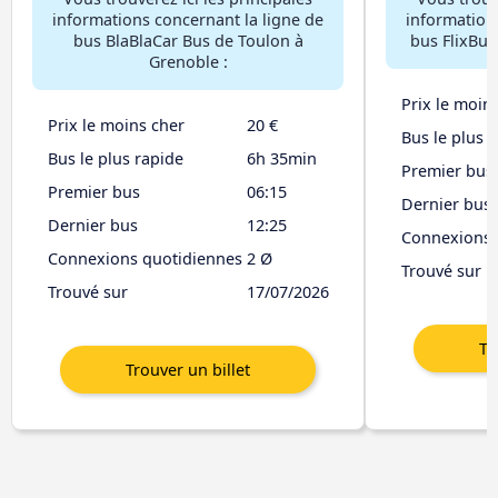
informations concernant la ligne de
information
bus BlaBlaCar Bus de Toulon à
bus FlixBus
Grenoble :
Prix le moin
Prix le moins cher
20 €
Bus le plus 
Bus le plus rapide
6h 35min
Premier bus
Premier bus
06:15
Dernier bus
Dernier bus
12:25
Connexions 
Connexions quotidiennes
2 Ø
Trouvé sur
Trouvé sur
17/07/2026