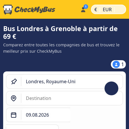
|
|
€
EUR
Bus Londres à Grenoble à partir de
69 €
Comparez entre toutes les compagnies de bus et trouvez le
meilleur prix sur CheckMyBus
1