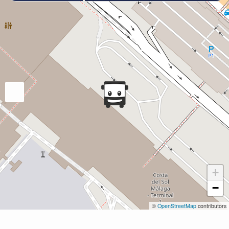
+
−
©
OpenStreetMap
contributors