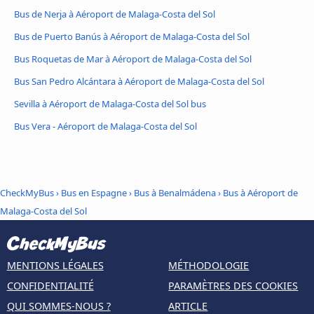
Bus de Nerja à Aéroport de Malaga-Costa del Sol
Bus de Puerto Banús à Aéroport de Malaga-Costa del Sol
Bus Roquetas de Mar à Aéroport de Malaga-Costa del Sol
Bus San Pedro Alcántara à Aéroport de Malaga-Costa del Sol
Sevilla à Aéroport de Malaga-Costa del Sol bus
Bus Vera - Aéroport de Malaga-Costa del Sol
CheckMyBus
›
Bus en Espagne
›
Bus à Benalmádena
›
Bus à Aéroport de
Malaga-Costa del Sol
MENTIONS LÉGALES
MÉTHODOLOGIE
CONFIDENTIALITÉ
PARAMÈTRES DES COOKIES
QUI SOMMES-NOUS ?
ARTICLE