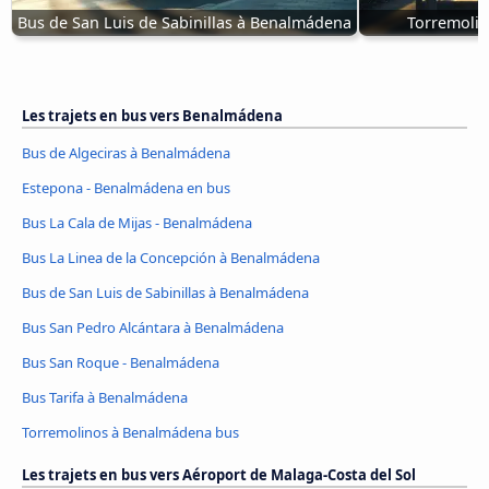
Bus de San Luis de Sabinillas à Benalmádena
Torremoli
Les trajets en bus vers Benalmádena
Bus de Algeciras à Benalmádena
Estepona - Benalmádena en bus
Bus La Cala de Mijas - Benalmádena
Bus La Linea de la Concepción à Benalmádena
Bus de San Luis de Sabinillas à Benalmádena
Bus San Pedro Alcántara à Benalmádena
Bus San Roque - Benalmádena
Bus Tarifa à Benalmádena
Torremolinos à Benalmádena bus
Les trajets en bus vers Aéroport de Malaga-Costa del Sol