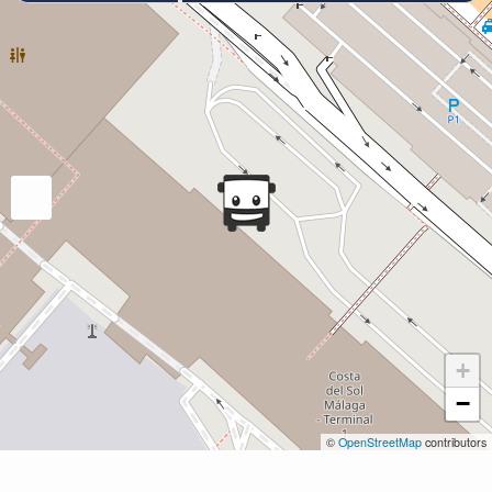
+
−
©
OpenStreetMap
contributors