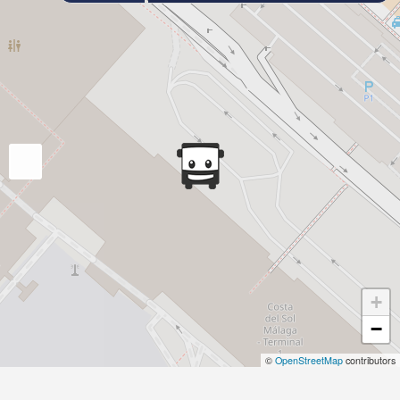
+
−
©
OpenStreetMap
contributors