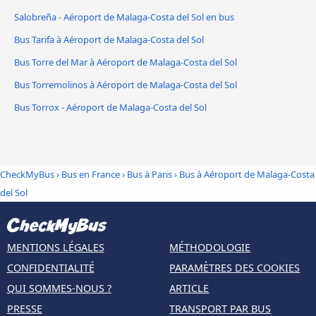
Salobreña - Aéroport de Malaga-Costa del Sol en bus
Bus Tarifa à Aéroport de Malaga-Costa del Sol
Bus Torre del Mar à Aéroport de Malaga-Costa del Sol
Bus Torremolinos à Aéroport de Malaga-Costa del Sol
Bus Torrox - Aéroport de Malaga-Costa del Sol
CheckMyBus
›
Bus en France
›
Bus à Paris
›
Bus à Aéroport de Malaga-Costa
del Sol
MENTIONS LÉGALES
MÉTHODOLOGIE
CONFIDENTIALITÉ
PARAMÈTRES DES COOKIES
QUI SOMMES-NOUS ?
ARTICLE
PRESSE
TRANSPORT PAR BUS