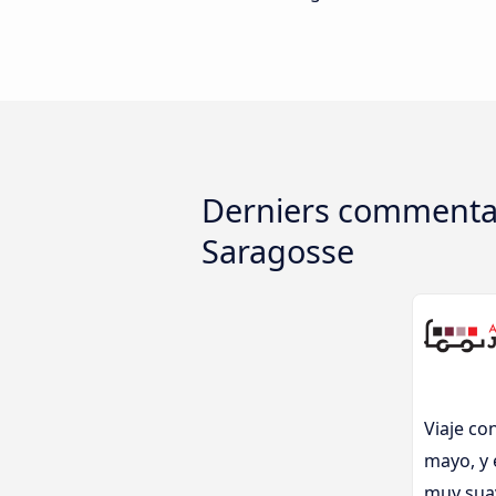
Derniers commentair
Saragosse
Viaje co
mayo, y 
muy suav