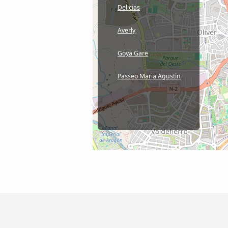
Delicias
Averly
Goya Gare
Passeo Maria Agustin