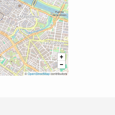
+
−
©
OpenStreetMap
contributors