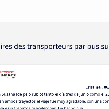
es des transporteurs par bus sur 
Cristina , 0
n Susana (de pelo rubio) tanto el día tres de junio como el 2
en ambos trayectos el viaje fue muy agradable, con una co
e y sin frenazos ni acelerones. De hecho cua ...