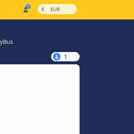
|
|
€
EUR
MyBus
1