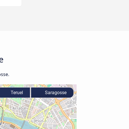
e
osse.
Teruel
Saragosse