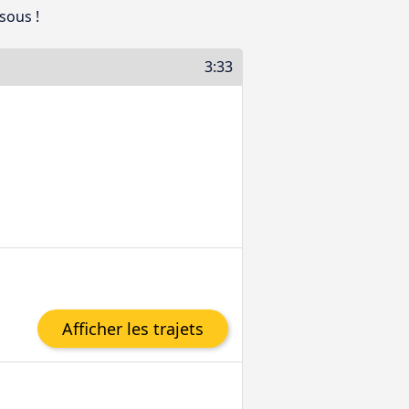
sous !
3:33
Afficher les trajets