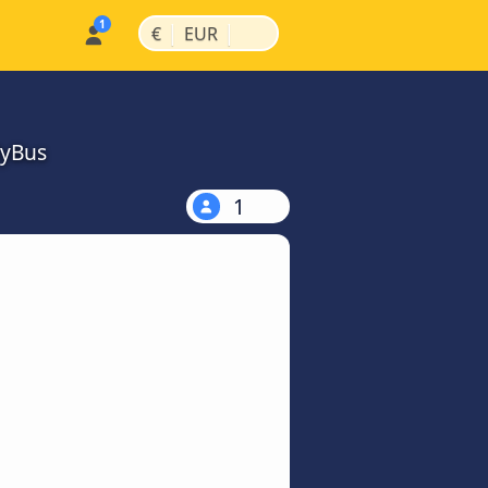
|
|
€
EUR
MyBus
1