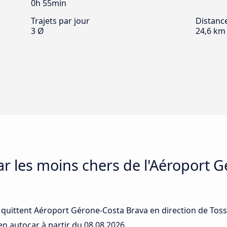
0h 55min
Trajets par jour
Distanc
3 Ø
24,6 km
car les moins chers de l'Aéroport 
 quittent Aéroport Gérone-Costa Brava en direction de Toss
 en autocar à partir du
08.08.2026
.