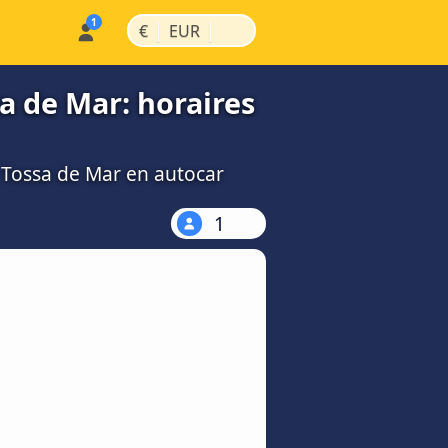
|
|
€
EUR
a de Mar: horaires
s Tossa de Mar en autocar
1