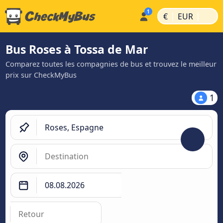
|
|
€
EUR
Bus Roses à Tossa de Mar
Comparez toutes les compagnies de bus et trouvez le meilleur
prix sur CheckMyBus
1