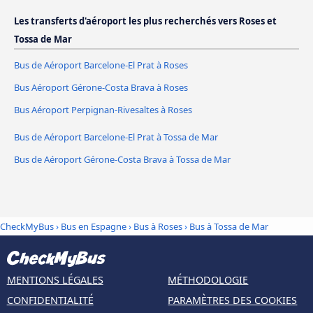
Les transferts d'aéroport les plus recherchés vers Roses et
Tossa de Mar
Bus de Aéroport Barcelone-El Prat à Roses
Bus Aéroport Gérone-Costa Brava à Roses
Bus Aéroport Perpignan-Rivesaltes à Roses
Bus de Aéroport Barcelone-El Prat à Tossa de Mar
Bus de Aéroport Gérone-Costa Brava à Tossa de Mar
CheckMyBus
›
Bus en Espagne
›
Bus à Roses
›
Bus à Tossa de Mar
MENTIONS LÉGALES
MÉTHODOLOGIE
CONFIDENTIALITÉ
PARAMÈTRES DES COOKIES