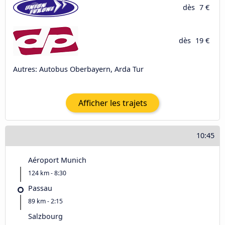
dès
7 €
dès
19 €
Autres: Autobus Oberbayern, Arda Tur
Afficher les trajets
10:45
Aéroport Munich
124 km - 8:30
Passau
89 km - 2:15
Salzbourg