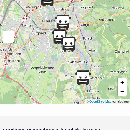
+
−
©
OpenStreetMap
contributors