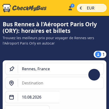
|
|
€
EUR
Bus Rennes à l'Aéroport Paris Orly
(ORY): horaires et billets
Trouvez les meilleurs prix pour voyager de Rennes vers
l'Aéroport Paris Orly en autocar
1