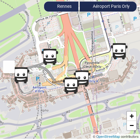
Rennes
Aéroport Paris Orly
+
−
©
OpenStreetMap
contributors