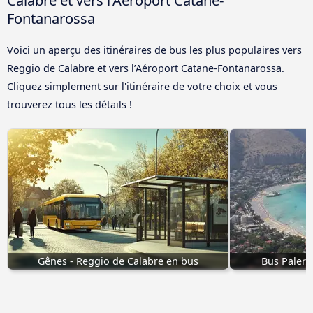
Calabre et vers l’Aéroport Catane-
Fontanarossa
Voici un aperçu des itinéraires de bus les plus populaires vers
Reggio de Calabre et vers l’Aéroport Catane-Fontanarossa.
Cliquez simplement sur l'itinéraire de votre choix et vous
trouverez tous les détails !
Gênes - Reggio de Calabre en bus
Bus Palerm