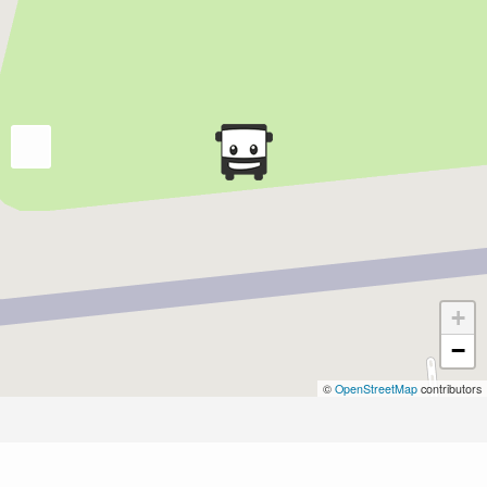
+
−
©
OpenStreetMap
contributors