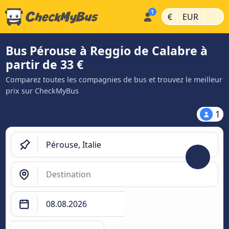
|
|
€
EUR
Bus Pérouse à Reggio de Calabre à
partir de 33 €
Comparez toutes les compagnies de bus et trouvez le meilleur
prix sur CheckMyBus
1