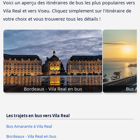
Voici un aperçu des itinéraires de bus les plus populaires vers
Vila Real et vers Viseu. Cliquez simplement sur l'itinéraire de
votre choix et vous trouverez tous les détails !
Bordeaux - Vila Real en bus
Bus Am
Les trajets en bus vers Vila Real
Bus Amarante à Vila Real
Bordeaux - Vila Real en bus