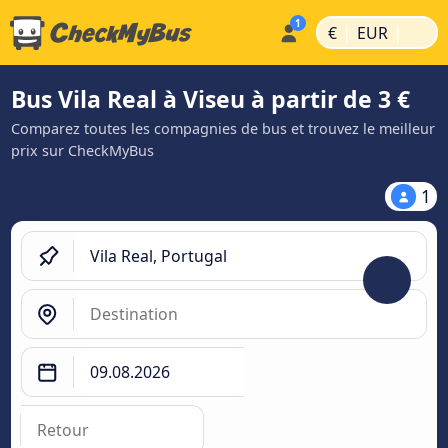
|
|
€
EUR
Bus Vila Real à Viseu à partir de 3 €
Comparez toutes les compagnies de bus et trouvez le meilleur
prix sur CheckMyBus
1