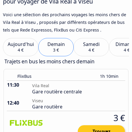
pour voyager de Vila Real à Viseu
Voici une sélection des prochains voyages les moins chers de
Vila Real à Viseu , proposés par différents opérateurs de bus
tels que Rede Expressos, FlixBus ou Citi Express .
Aujourd'hui
Demain
Samedi
Diman
4 €
3 €
4 €
4 €
Trajets en bus les moins chers demain
FlixBus
1h 10min
11:30
Vila Real
Gare routière centrale
Viseu
12:40
Gare routière
3 €
Trouvez