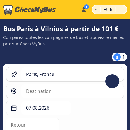
|
|
€
EUR
Bus Paris à Vilnius à partir de 101 €
Comparez toutes les compagnies de bus et trouvez le meilleur
prix sur CheckMyBus
1