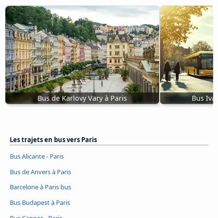
Bus de Karlovy Vary à Paris
Bus Iva
Les trajets en bus vers Paris
Bus Alicante - Paris
Bus de Anvers à Paris
Barcelone à Paris bus
Bus Budapest à Paris