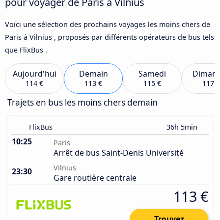
pour voyager de Paris à Vilnius
Voici une sélection des prochains voyages les moins chers de
Paris à Vilnius , proposés par différents opérateurs de bus tels
que FlixBus .
Aujourd'hui
Demain
Samedi
Diman
114 €
113 €
115 €
117 €
Trajets en bus les moins chers demain
FlixBus
36h 5min
10:25
Paris
Arrêt de bus Saint-Denis Université
Vilnius
23:30
Gare routière centrale
113 €
Trouvez