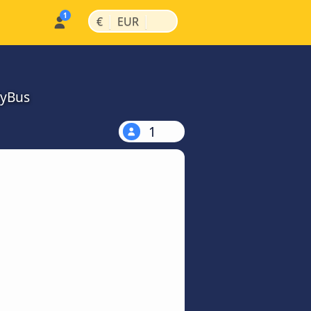
|
|
€
EUR
MyBus
1