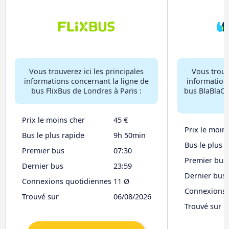
Vous trouverez ici les principales
Vous trouve
informations concernant la ligne de
information
bus FlixBus de Londres à Paris :
bus BlaBlaCa
Prix le moins cher
45 €
Prix le moin
Bus le plus rapide
9h 50min
Bus le plus 
Premier bus
07:30
Premier bus
Dernier bus
23:59
Dernier bus
Connexions quotidiennes
11 Ø
Connexions 
Trouvé sur
06/08/2026
Trouvé sur