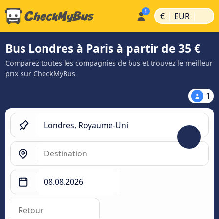
|
|
€
EUR
Bus Londres à Paris à partir de 35 €
Comparez toutes les compagnies de bus et trouvez le meilleur
prix sur CheckMyBus
1