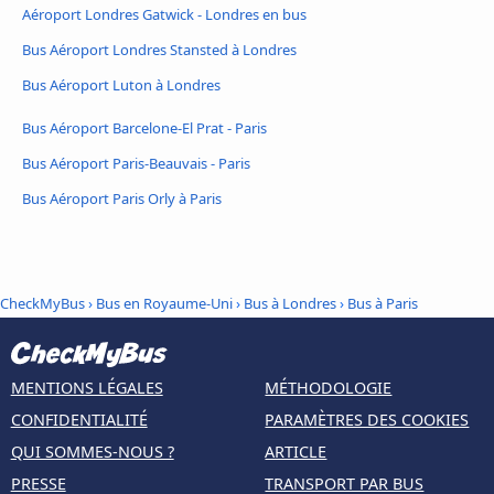
Aéroport Londres Gatwick - Londres en bus
Bus Aéroport Londres Stansted à Londres
Bus Aéroport Luton à Londres
Bus Aéroport Barcelone-El Prat - Paris
Bus Aéroport Paris-Beauvais - Paris
Bus Aéroport Paris Orly à Paris
CheckMyBus
›
Bus en Royaume-Uni
›
Bus à Londres
›
Bus à Paris
MENTIONS LÉGALES
MÉTHODOLOGIE
CONFIDENTIALITÉ
PARAMÈTRES DES COOKIES
QUI SOMMES-NOUS ?
ARTICLE
PRESSE
TRANSPORT PAR BUS