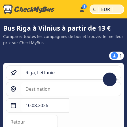
|
|
€
EUR
Bus Riga à Vilnius à partir de 13 €
Comparez toutes les compagnies de bus et trouvez le meilleur
prix sur CheckMyBus
1