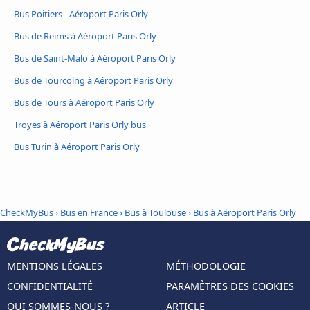
Bus Poitiers - Aéroport Paris Orly
Bus de Reims à Aéroport Paris Orly
Bus de Saint-Malo à Aéroport Paris Orly
Bus de Tourcoing à Aéroport Paris Orly
Bus de Tours à Aéroport Paris Orly
Troyes à Aéroport Paris Orly bus
Bus Turin à Aéroport Paris Orly
CheckMyBus
›
Bus en France
›
Bus à Toulouse
›
Bus à Aéroport Paris Orly
MENTIONS LÉGALES
MÉTHODOLOGIE
CONFIDENTIALITÉ
PARAMÈTRES DES COOKIES
QUI SOMMES-NOUS ?
ARTICLE