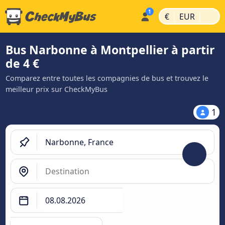
|
|
€
EUR
Bus Narbonne à Montpellier à partir
de 4 €
Comparez entre toutes les compagnies de bus et trouvez le
meilleur prix sur CheckMyBus
1