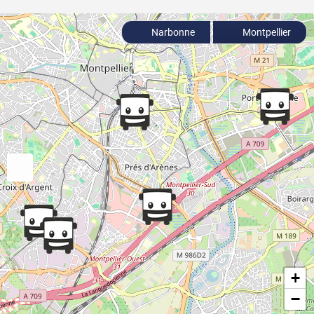
Narbonne
Montpellier
+
−