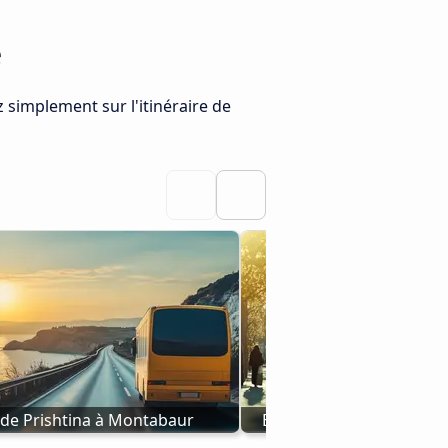
e
z simplement sur l'itinéraire de
 de Prishtina à Montabaur
Bus Newport (Pays de Gal