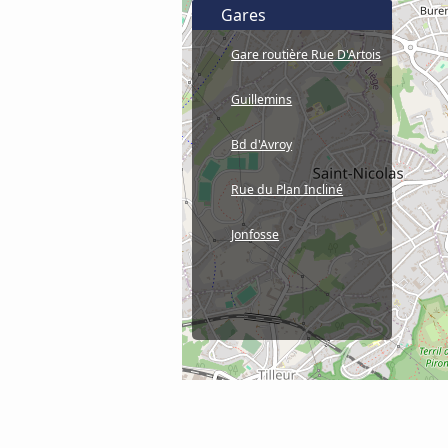
Gares
Gare routière Rue D'Artois
Guillemins
Bd d'Avroy
Rue du Plan Incliné
Jonfosse