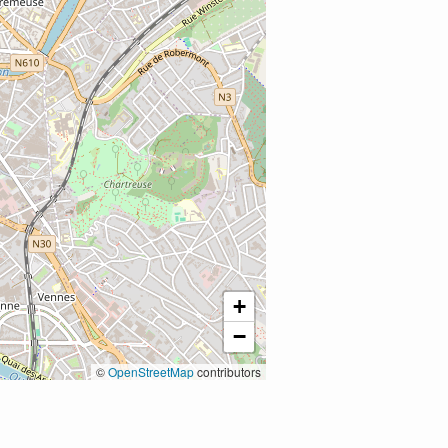
+
−
©
OpenStreetMap
contributors