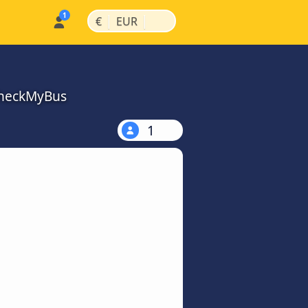
|
|
€
EUR
 CheckMyBus
1