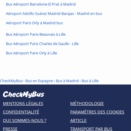
Bus Aéroport Barcelone-El Prat à Madrid
Aéroport Adolfo-Suárez Madrid-Barajas - Madrid en bus
Aéroport Paris Orly à Madrid bus
Bus Aéroport Paris-Beauvais à Lille
Bus Aéroport Paris Charles de Gaulle - Lille
Bus Aéroport Paris Orly à Lille
CheckMyBus
›
Bus en Espagne
›
Bus à Madrid
›
Bus à Lille
MENTIONS LÉGALES
MÉTHODOLOGIE
CONFIDENTIALITÉ
PARAMÈTRES DES COOKIES
QUI SOMMES-NOUS ?
ARTICLE
PRESSE
TRANSPORT PAR BUS