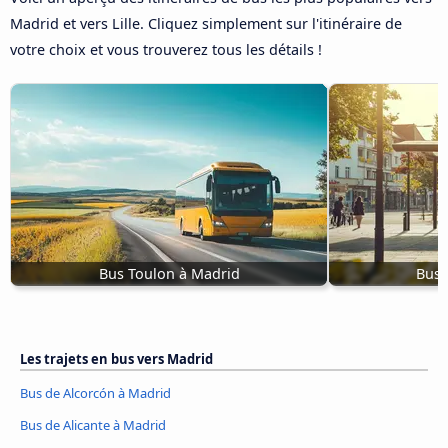
Madrid et vers Lille. Cliquez simplement sur l'itinéraire de
votre choix et vous trouverez tous les détails !
Bus Toulon à Madrid
Bus 
Les trajets en bus vers Madrid
Bus de Alcorcón à Madrid
Bus de Alicante à Madrid