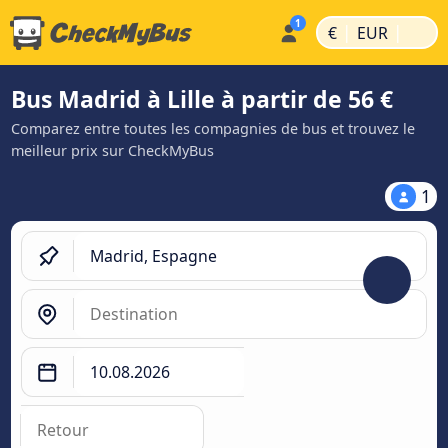
|
|
€
EUR
Bus Madrid à Lille à partir de 56 €
Comparez entre toutes les compagnies de bus et trouvez le
meilleur prix sur CheckMyBus
1