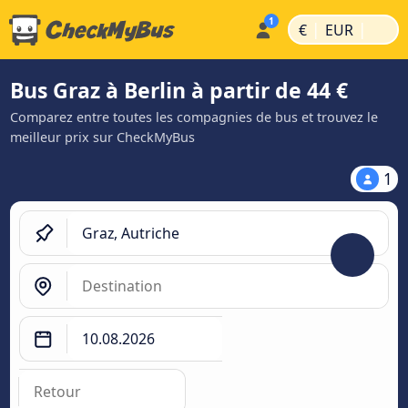
|
|
€
EUR
Bus Graz à Berlin à partir de 44 €
Comparez entre toutes les compagnies de bus et trouvez le
meilleur prix sur CheckMyBus
1