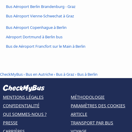
Bus Aéroport Berlin Brandenburg - Graz
Bus Aéroport Vienne-Schwechat à Graz
Bus Aéroport Copenhague à Berlin
Aéroport Dortmund à Berlin bus
Bus de Aéroport Francfort sur le Main à Berlin
CheckMyBus
›
Bus en Autriche
›
Bus à Graz
›
Bus à Berlin
MENTIONS LÉGALES
MÉTHODOLOGIE
CONFIDENTIALITÉ
PARAMÈTRES DES COOKIES
QUI SOMMES-NOUS ?
ARTICLE
PRESSE
TRANSPORT PAR BUS
CARRIÈRES
VOYAGE