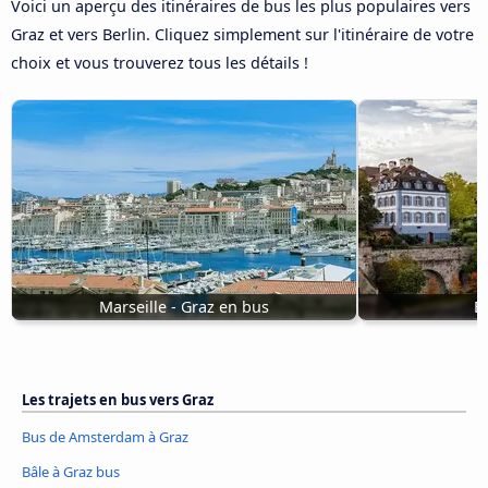
Voici un aperçu des itinéraires de bus les plus populaires vers
Graz et vers Berlin. Cliquez simplement sur l'itinéraire de votre
choix et vous trouverez tous les détails !
Marseille - Graz en bus
B
Les trajets en bus vers Graz
Bus de Amsterdam à Graz
Bâle à Graz bus