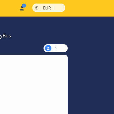
|
|
€
EUR
MyBus
1