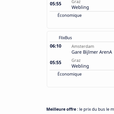
Graz
05:55
Webling
Économique
FlixBus
06:10
Amsterdam
Gare Bijlmer ArenA
Graz
05:55
Webling
Économique
Meilleure offre
: le prix du bus le