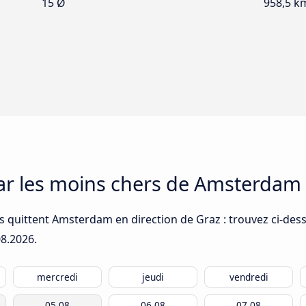
15 Ø
958,5 k
car les moins chers de Amsterdam
s quittent Amsterdam en direction de Graz : trouvez ci-dess
08.2026
.
mercredi
jeudi
vendredi
05.08
06.08
07.08