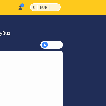
|
|
€
EUR
MyBus
1