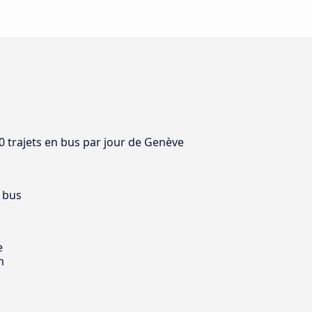
10 trajets en bus par jour de Genève
 bus
e
m