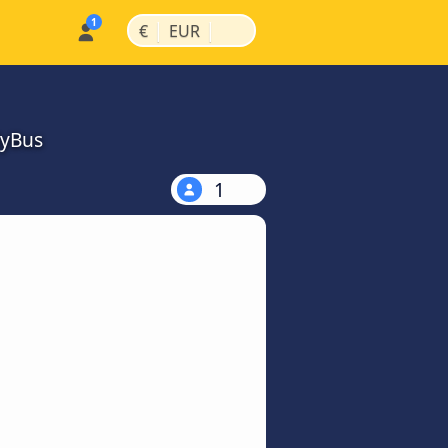
|
|
€
EUR
MyBus
1