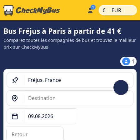
|
|
€
EUR
Bus Fréjus à Paris à partir de 41 €
Comparez toutes les compagnies de bus et trouvez le meilleur
prix sur CheckMyBus
1