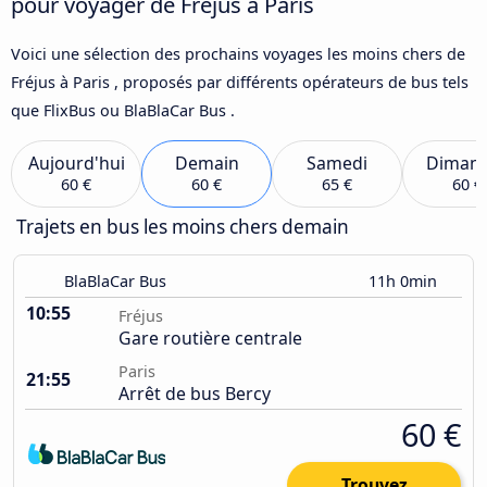
pour voyager de Fréjus à Paris
Voici une sélection des prochains voyages les moins chers de
Fréjus à Paris , proposés par différents opérateurs de bus tels
que FlixBus ou BlaBlaCar Bus .
Aujourd'hui
Demain
Samedi
Diman
60 €
60 €
65 €
60 €
Trajets en bus les moins chers demain
BlaBlaCar Bus
11h 0min
10:55
Fréjus
Gare routière centrale
Paris
21:55
Arrêt de bus Bercy
60 €
Trouvez