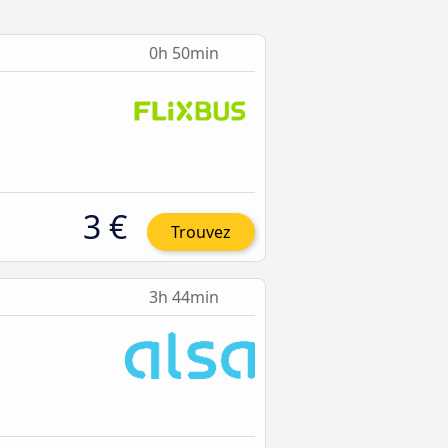
0h 50min
3 €
Trouvez
3h 44min