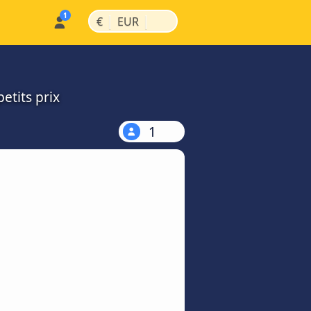
|
|
€
EUR
etits prix
1