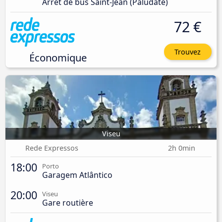
Arrêt de bus Saint-Jean (Paludate)
72 €
Trouvez
Économique
Viseu
Rede Expressos
2h 0min
18:00
Porto
Garagem Atlântico
20:00
Viseu
Gare routière