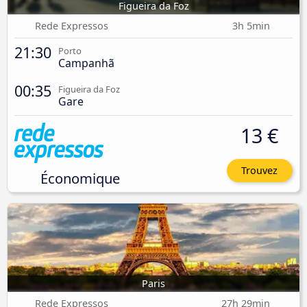
Figueira da Foz
Rede Expressos
3h 5min
21:30
Porto
Campanhã
00:35
Figueira da Foz
Gare
13 €
Trouvez
Économique
Paris
Rede Expressos
27h 29min