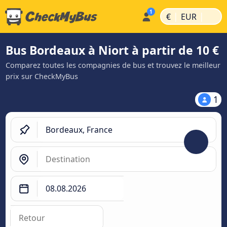
|
|
€
EUR
Bus Bordeaux à Niort à partir de 10 €
Comparez toutes les compagnies de bus et trouvez le meilleur
prix sur CheckMyBus
1