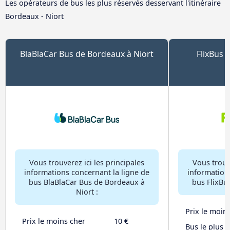
Les opérateurs de bus les plus réservés desservant l'itinéraire
Bordeaux - Niort
BlaBlaCar Bus de Bordeaux à Niort
FlixBus 
Vous trouverez ici les principales
Vous trouve
informations concernant la ligne de
information
bus BlaBlaCar Bus de Bordeaux à
bus FlixBu
Niort :
Prix le moin
Prix le moins cher
10 €
Bus le plus 