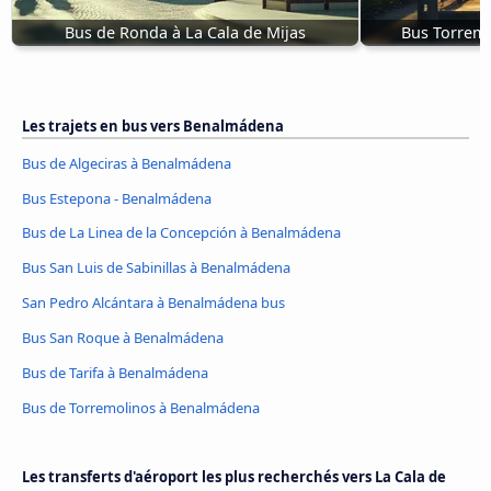
Bus de Ronda à La Cala de Mijas
Bus Torremo
Les trajets en bus vers Benalmádena
Bus de Algeciras à Benalmádena
Bus Estepona - Benalmádena
Bus de La Linea de la Concepción à Benalmádena
Bus San Luis de Sabinillas à Benalmádena
San Pedro Alcántara à Benalmádena bus
Bus San Roque à Benalmádena
Bus de Tarifa à Benalmádena
Bus de Torremolinos à Benalmádena
Les transferts d'aéroport les plus recherchés vers La Cala de