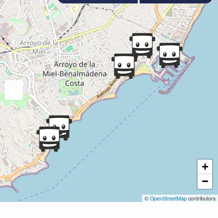
+
−
©
OpenStreetMap
contributors