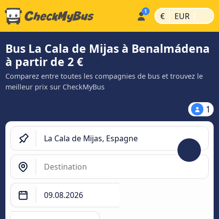
|
|
€
EUR
Bus La Cala de Mijas à Benalmádena
à partir de 2 €
Comparez entre toutes les compagnies de bus et trouvez le
meilleur prix sur CheckMyBus
1