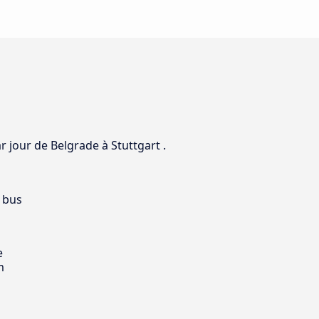
r jour de Belgrade à Stuttgart .
 bus
e
m