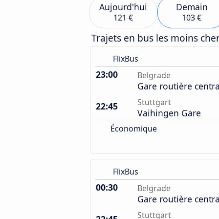
Aujourd'hui
Demain
121 €
103 €
Trajets en bus les moins ch
FlixBus
23:00
Belgrade
Gare routière centr
Stuttgart
22:45
Vaihingen Gare
Économique
FlixBus
00:30
Belgrade
Gare routière centr
Stuttgart