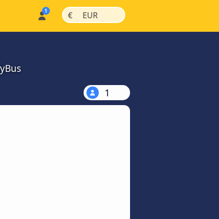
|
|
€
EUR
MyBus
1